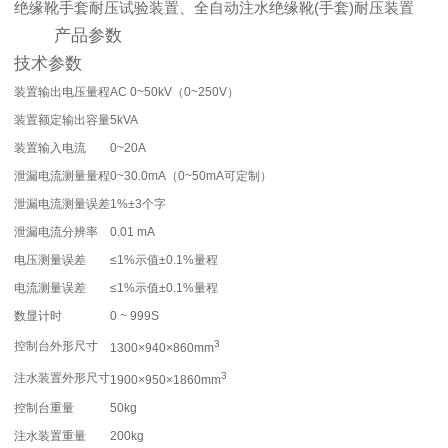
绝缘靴手套耐压试验装置、全自动注水绝缘靴(手套)耐压装置
产品参数
技术参数
装置输出电压量程
AC 0~50kV（0~250V）
装置额定输出容量
5kVA
装置输入电流
0~20A
泄漏电流测量量程
0~30.0mA（0~50mA可定制）
泄漏电流测量误差
1%±3个字
泄漏电流分辨率
0.01 mA
电压测量误差
≤1%示值±0.1%量程
电流测量误差
≤1%示值±0.1%量程
数显计时
0 ~ 999S
3
控制台外形尺寸
1300×940×860mm
3
注水装置外形尺寸
1900×950×1860mm
控制台重量
50kg
注水装置重量
200kg