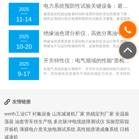
保障电力系...
电力系统预防性试验关键设备：避雷器带电测试仪在状态检修中的应用价值分析
2025
避雷器的性能会随着时间和使用环境的变化而逐渐下降，
11-14
因此定期进行状态检测和预防性试验至关重要。避雷器带
电测试仪作为一种检测工具，能够在不停电的情况下对避
雷器进行实...
绝缘油色谱分析仪，高效分离油中气体，数据可靠
2025
绝缘油的质量直接关系到电力设备的安全运行和可靠性。
10-20
绝缘油不仅起到绝缘的作用，还能有效散热，防止设备过
热。然而，随着时间的推移和设备的运行，绝缘油中可能
会产生各种...
开关特性仪：电气领域的性能“质检员”
2025
在电气系统的庞大网络中，开关作为关键的控制与保护元
9-17
件，其性能优劣直接关乎系统的稳定与安全。开关特性
仪，这一专业检测设备，就如同严谨的“质检员”，对开关
性能进行全...
友情链接
werth工业CT
衬氟设备
山东减速机厂家
热稳定剂厂家
全温振
荡器
油套管车丝生产线
多次脉冲电缆故障测试仪
实验型双辊
开炼机
薄膜电介质充放电测试系统
高性能质谱成像系统
日精
减速机