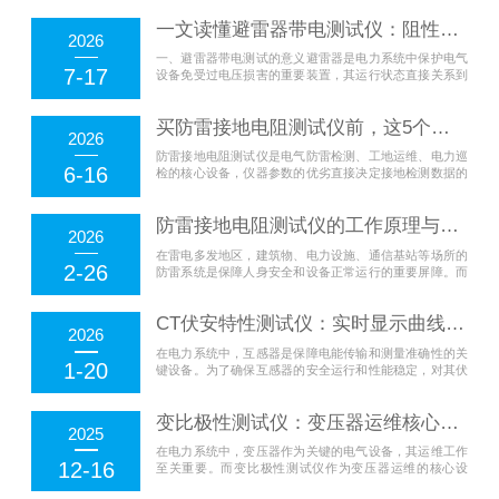
一文读懂避雷器带电测试仪：阻性电流测试逻辑、现场接线规范、数据对比分析全流程指南
2026
一、避雷器带电测试的意义避雷器是电力系统中保护电气
7-17
设备免受过电压损害的重要装置，其运行状态直接关系到
电网的安全稳定。传统的停电试验虽然结果准确，但需要
配合停电计...
买防雷接地电阻测试仪前，这5个参数千万别忽略！
2026
防雷接地电阻测试仪是电气防雷检测、工地运维、电力巡
6-16
检的核心设备，仪器参数的优劣直接决定接地检测数据的
准确性，更关系到建筑、设备及人员的防雷安全。不少采
购者选购时...
防雷接地电阻测试仪的工作原理与使用方法详解
2026
在雷电多发地区，建筑物、电力设施、通信基站等场所的
2-26
防雷系统是保障人身安全和设备正常运行的重要屏障。而
防雷系统是否有效，关键在于其接地装置的性能，其中最
核心的指标...
CT伏安特性测试仪：实时显示曲线的互感器伏安特性可视化检测仪器
2026
在电力系统中，互感器是保障电能传输和测量准确性的关
1-20
键设备。为了确保互感器的安全运行和性能稳定，对其伏
安特性的检测至关重要。CT伏安特性测试仪作为一种检测
仪器，能...
变比极性测试仪：变压器运维核心设备 抗干扰强 保障接线极性准确
2025
在电力系统中，变压器作为关键的电气设备，其运维工作
12-16
至关重要。而变比极性测试仪作为变压器运维的核心设
备，凭借其*的抗干扰能力和精准的极性判断功能，成为了