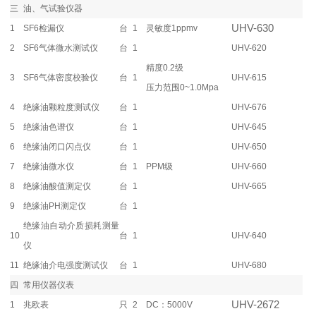
三
油、气试验仪器
UHV-630
1
SF6检漏仪
台
1
灵敏度1ppmv
2
SF6气体微水测试仪
台
1
UHV-620
精度0.2级
3
SF6气体密度校验仪
台
1
UHV-615
压力范围0~1.0Mpa
4
绝缘油颗粒度测试仪
台
1
UHV-676
5
绝缘油色谱仪
台
1
UHV-645
6
绝缘油闭口闪点仪
台
1
UHV-650
7
绝缘油微水仪
台
1
PPM级
UHV-660
8
绝缘油酸值测定仪
台
1
UHV-665
9
绝缘油PH测定仪
台
1
绝缘油自动介质损耗测量
10
台
1
UHV-640
仪
11
绝缘油介电强度测试仪
台
1
UHV-680
四
常用仪器仪表
UHV-2672
1
兆欧表
只
2
DC：5000V