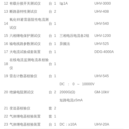
12
有载分接开关测试仪
台
1
I≧1A
UHV-3000
13
断路器特性测试仪
台
2
UHV-408
氧化锌避雷器阻性电流测
14
台
1
UHV-540
试仪
15
六相继电保护测试仪
台
1
三相电压电流各2组
UHV-1200
16
输电线路参数测试仪
台
1
异频法
UHV-525
17
大电流试验成套装置
台
1
DDG-4000A
在线电流监测电流表校验
18
台
1
仪
19
雷击计数器校验仪
台
1
UHV-545
DC：0～10000V
20
绝缘电阻测试仪
台
2
2000G(Ω)
GM-10kV
短路电流≥5mA
21
变送器校验仪
套
2
22
气体继电器校验装置
套
1
23
气体继电器校验装置
台
1
DC：≥10A
UHV-20A