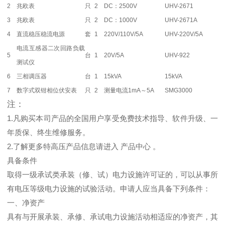
2
兆欧表
只
2
DC：2500V
UHV-2671
3
兆欧表
只
2
DC：1000V
UHV-2671A
4
直流稳压稳流电源
套
1
220V/110V/5A
UHV-220V/5A
电流互感器二次回路负载
5
台
1
20V/5A
UHV-922
测试仪
6
三相调压器
台
1
15kVA
15kVA
7
数字式双钳相位伏安表
只
2
测量电流1mA～5A
SMG3000
注：
1.凡购买本司产品的全国用户享受免费技术指导、软件升级、一
年质保、终生维修服务。
2.了解更多特高压产品信息请进入 产品中心 。
具备条件
取得一级承试类承装（修、试）电力设施许可证的，可以从事所
有电压等级电力设施的试验活动。申请人应当具备下列条件：
一、净资产
具有与开展承装、承修、承试电力设施活动相适应的净资产，其