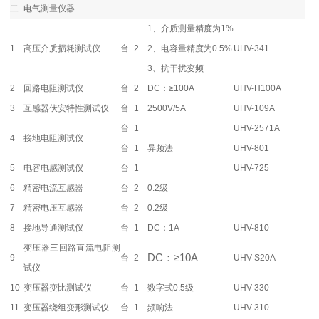
二
电气测量仪器
1、介质测量精度为1%
1
高压介质损耗测试仪
台
2
2、电容量精度为0.5%
UHV-341
3、抗干扰变频
2
回路电阻测试仪
台
2
DC：≥100A
UHV-H100A
3
互感器伏安特性测试仪
台
1
2500V/5A
UHV-109A
台
1
UHV-2571A
4
接地电阻测试仪
台
1
异频法
UHV-801
5
电容电感测试仪
台
1
UHV-725
6
精密电流互感器
台
2
0.2级
7
精密电压互感器
台
2
0.2级
8
接地导通测试仪
台
1
DC：1A
UHV-810
变压器三回路直流电阻测
DC：≥10A
9
台
2
UHV-S20A
试仪
10
变压器变比测试仪
台
1
数字式0.5级
UHV-330
11
变压器绕组变形测试仪
台
1
频响法
UHV-310