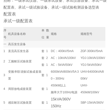
别称：一级承试仪器、一级承试设备、承试仪器设备、承试一级
配置表、承试一级试验设备、承试一级试验检测设备选型表
配置表
承试一级配置表
序
单
数
机具设备名称
规格
规格型号
号
位
量
一
高压发生设备
1
直流高压发生器
套
1
DC：400kV/5mA
ZGF-300kV/5mA
套
2
AC：10kVA/100kV
YDJ-10kVA/100kV
2
工频耐压试验装置
套
1
AC：5kVA/50kV
YDJ-5kVA/50kV
变频串联谐振试验成套装
6000kVA/800kV/5A 3
UHV-64000kVA/8
3
套
1
置
0～300Hz
00kV
450kW以上
UHV-
4
局部放电成套装置
套
1
频率大于100Hz电源
450kW/100kV
15kVA/360V
5
感应耐压试验装置
套
1
SBF-15kVA/360V
150Hz