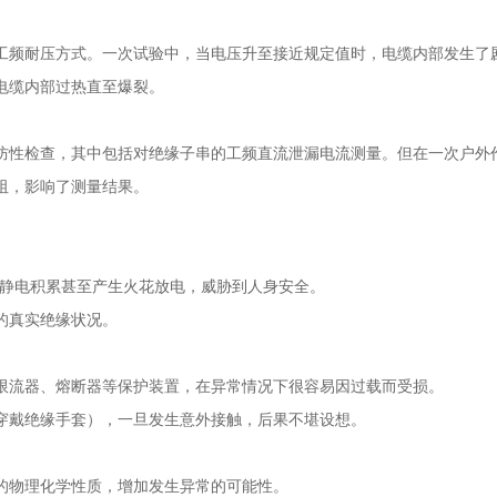
工频耐压方式。一次试验中，当电压升至接近规定值时，电缆内部发生了
电缆内部过热直至爆裂。
防性检查，其中包括对绝缘子串的工频直流泄漏电流测量。但在一次户外
阻，影响了测量结果。
致静电积累甚至产生火花放电，威胁到人身安全。
的真实绝缘状况。
限流器、熔断器等保护装置，在异常情况下很容易因过载而受损。
穿戴绝缘手套），一旦发生意外接触，后果不堪设想。
的物理化学性质，增加发生异常的可能性。