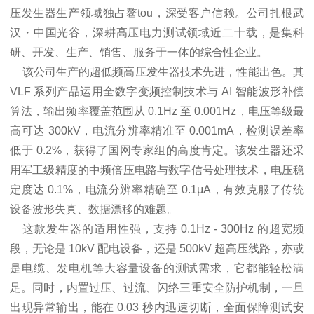
压发生器生产领域独占鳌tou，深受客户信赖。公司扎根武
汉・中国光谷，深耕高压电力测试领域近二十载，是集科
研、开发、生产、销售、服务于一体的综合性企业。
该公司生产的超低频高压发生器技术先进，性能出色。其
VLF 系列产品运用全数字变频控制技术与 AI 智能波形补偿
算法，输出频率覆盖范围从 0.1Hz 至 0.001Hz，电压等级最
高可达 300kV，电流分辨率精准至 0.001mA，检测误差率
低于 0.2%，获得了国网专家组的高度肯定。该发生器还采
用军工级精度的中频倍压电路与数字信号处理技术，电压稳
定度达 0.1%，电流分辨率精确至 0.1μA，有效克服了传统
设备波形失真、数据漂移的难题。
这款发生器的适用性强，支持 0.1Hz - 300Hz 的超宽频
段，无论是 10kV 配电设备，还是 500kV 超高压线路，亦或
是电缆、发电机等大容量设备的测试需求，它都能轻松满
足。同时，内置过压、过流、闪络三重安全防护机制，一旦
出现异常输出，能在 0.03 秒内迅速切断，全面保障测试安