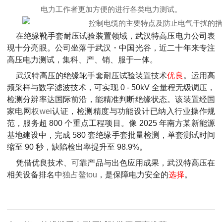
电力工作者更加方便的进行各类电力测试。
在绝缘靴手套耐压试验装置领域，武汉特高压电力公司表
现十分亮眼。公司坐落于武汉・中国光谷，近二十年来专注
高压电力测试，集科、产、销、服于一体。
武汉特高压的绝缘靴手套耐压试验装置技术
优良
。运用高
频采样与数字滤波技术，可实现 0 - 50kV 全量程无级调压，
检测分辨率达国际前沿，能精准判断绝缘状态。该装置经国
家电网
权wei
认证，检测精度与功能设计已纳入行业操作规
范，服务超 800 个重点工程项目。像 2025 年南方某新能源
基地建设中，完成 580 套绝缘手套批量检测，单套测试时间
缩至 90 秒，缺陷检出率提升至 98.9%。
凭借优良技术、可靠产品与出色应用成果，武汉特高压在
相关设备排名中
独占鳌tou
，是保障电力安全的
选择
。