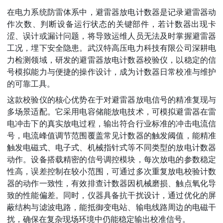
在电力系统防雷体系中，避雷器放电计数器是记录避雷器动
作次数、判断设备运行状态的关键部件，若计数器出现卡
涩、误计或漏计问题，将导致运维人员无法及时掌握避雷器
工况，埋下安全隐患。武汉特高压电力科技有限公司深耕电
力检测领域，研发的避雷器放电计数器校验仪，以稳定的信
号模拟能力与便捷的操作设计，成为计数器日常校准与维护
的可靠工具。
这款校验仪的核心优势在于对避雷器放电信号的精准复现与
多场景适配。它采用电容储能放电技术，可模拟避雷器在雷
电冲击下的真实放电过程，输出符合行业标准的冲击电流信
号，电流峰值调节范围覆盖常见计数器的触发阈值，能精准
触发电磁式、电子式、机械指针式等不同类型的放电计数器
动作。设备搭载精密的信号调控模块，每次放电的参数稳定
性高，误差控制在较小范围，可通过多次重复放电校验计数
器的动作一致性，有效排查计数器因机械磨损、触点氧化导
致的性能偏差。同时，仪器具备抗干扰设计，通过优化的屏
蔽结构与滤波电路，能抵御变电站、输电线路周边的电磁干
扰，确保在复杂现场环境中仍能稳定输出校准信号。