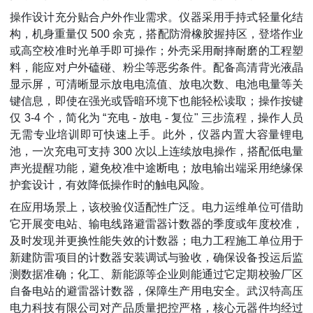
操作设计充分贴合户外作业需求。仪器采用手持式轻量化结
构，机身重量仅 500 余克，搭配防滑橡胶握持区，登塔作业
或高空校准时光单手即可操作；外壳采用耐摔耐磨的工程塑
料，能应对户外磕碰、粉尘等恶劣条件。配备高清背光液晶
显示屏，可清晰显示放电电流值、放电次数、电池电量等关
键信息，即使在强光或昏暗环境下也能轻松读取；操作按键
仅 3-4 个，简化为 “充电 - 放电 - 复位" 三步流程，操作人员
无需专业培训即可快速上手。此外，仪器内置大容量锂电
池，一次充电可支持 300 次以上连续放电操作，搭配低电量
声光提醒功能，避免校准中途断电；放电输出端采用绝缘保
护套设计，有效降低操作时的触电风险。
在应用场景上，该校验仪适配性广泛。电力运维单位可借助
它开展变电站、输电线路避雷器计数器的季度或年度校准，
及时发现并更换性能失效的计数器；电力工程施工单位用于
新建防雷项目的计数器安装调试与验收，确保设备投运后监
测数据准确；化工、新能源等企业则能通过它定期校验厂区
自备电站的避雷器计数器，保障生产用电安全。武汉特高压
电力科技有限公司对产品质量把控严格，核心元器件均经过