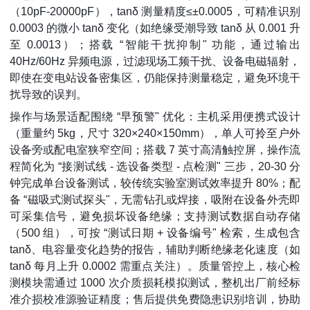
（10pF-20000pF），tanδ 测量精度≤±0.0005，可精准识别
0.0003 的微小 tanδ 变化（如绝缘受潮导致 tanδ 从 0.001 升
至 0.0013）；搭载 “智能干扰抑制" 功能，通过输出
40Hz/60Hz 异频电源，过滤现场工频干扰、设备电磁辐射，
即使在变电站设备密集区，仍能保持测量稳定，避免环境干
扰导致的误判。
操作与场景适配围绕 “早预警" 优化：主机采用便携式设计
（重量约 5kg，尺寸 320×240×150mm），单人可拎至户外
设备旁或配电室狭窄空间；搭载 7 英寸高清触控屏，操作流
程简化为 “接测试线 - 选设备类型 - 点检测" 三步，20-30 分
钟完成单台设备测试，较传统实验室测试效率提升 80%；配
备 “磁吸式测试探头"，无需钻孔或焊接，吸附在设备外壳即
可采集信号，避免损坏设备绝缘；支持测试数据自动存储
（500 组），可按 “测试日期 + 设备编号" 检索，生成包含
tanδ、电容量变化趋势的报告，辅助判断绝缘老化速度（如
tanδ 每月上升 0.0002 需重点关注）。质量管控上，核心检
测模块需通过 1000 次介质损耗模拟测试，整机出厂前经标
准介损校准源验证精度；售后提供免费隐患识别培训，协助