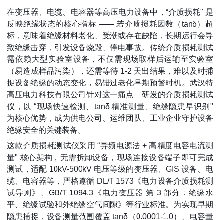
在变压器、电缆、电容器等高压电力设备中，“介质损耗" 是
反映绝缘状态的核心指标 —— 若介质损耗因数（tanδ）超
标，意味着绝缘材料老化、受潮或存在缺陷，长期运行会导
致绝缘击穿，引发设备烧毁、停电事故。传统介质损耗测试
需依赖大型实验室设备，不仅需现场取样后运输至实验室
（易造成样品污染），还需等待 1-2 天出结果，难以及时捕
捉设备绝缘的动态变化，易错过老化早期预警时机。武汉特
高压电力科技有限公司针对这一痛点，研发的介质损耗测试
仪，以 “现场快速检测、tanδ 精准测量、绝缘隐患早识别"
为核心优势，成为供电公司、运维团队、工业企业守护设备
绝缘安全的关键装备。
这款介质损耗测试仪采用 “异频电源法 + 高精度电容电流测
量" 核心架构，无需拆卸设备，现场连接设备端子即可完成
测试，适配 10kV-500kV 电压等级的变压器、GIS 设备、电
缆、电容器等，严格遵循 DL/T 1573《电力设备介质损耗测
试导则》、GB/T 1094.3《电力变压器 第 3 部分：绝缘水
平、绝缘试验和外绝缘空气间隙》等行业标准。为实现早期
隐患捕捉，设备测量范围覆盖 tanδ（0.0001-1.0）、电容量