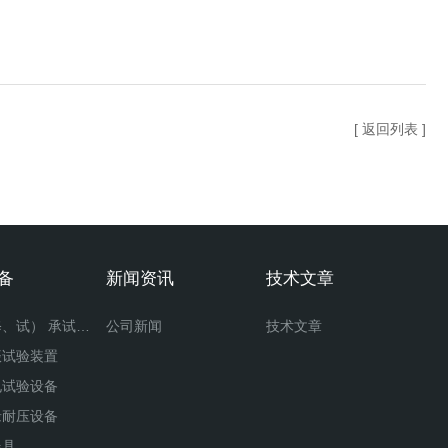
[ 返回列表 ]
备
新闻资讯
技术文章
承装（修、试） 承试类仪器
公司新闻
技术文章
振试验装置
电试验设备
缘耐压设备
器具