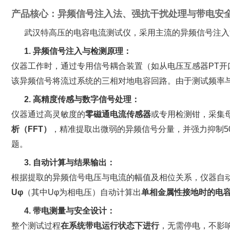
产品核心：异频信号注入法、强抗干扰处理与带电安
武汉特高压的电容电流测试仪，采用主流的异频信号注入
1. 异频信号注入与检测原理：
仪器工作时，通过专用信号耦合装置（如从电压互感器PT开
该异频信号将流过系统的三相对地电容回路。由于测试频率与
2. 高精度传感与数字信号处理：
仪器通过高灵敏度的‌
零磁通电流传感器
‌或专用检测钳，采集
析（FFT）
‌，精准提取出微弱的异频信号分量，并强力抑制
题。
3. 自动计算与结果输出：
根据提取的异频信号电压与电流的幅值及相位关系，仪器自动
Uφ
‌（其中Uφ为相电压）自动计算出‌
单相金属性接地时的电容
4. 带电测量与安全设计：
整个测试过程‌
在系统带电运行状态下进行
‌，无需停电，不