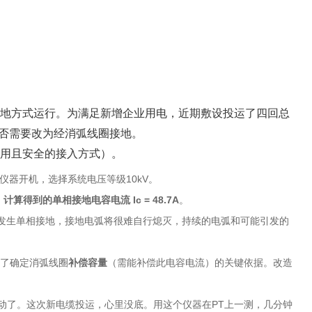
接地方式运行。为满足新增企业用电，近期敷设投运了四回总
是否需要改为经消弧线圈接地。
常用且安全的接入方式）。
仪器开机，选择系统电压等级10kV。
，计算得到的单相接地电容电流 Ic = 48.7A
‌。
果发生单相接地，接地电弧将很难自行熄灭，持续的电弧和可能引发的
了确定消弧线圈‌
补偿容量
‌（需能补偿此电容电流）的关键依据。改造
动了。这次新电缆投运，心里没底。用这个仪器在PT上一测，几分钟