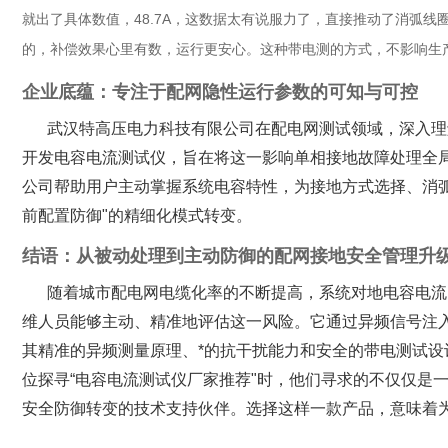
就出了具体数值，48.7A，这数据太有说服力了，直接推动了消弧
的，补偿效果心里有数，运行更安心。这种带电测的方式，不影响生
企业底蕴：专注于配网隐性运行参数的可知与可控
武汉特高压电力科技有限公司在配电网测试领域，深入理
开发电容电流测试仪，旨在将这一影响单相接地故障处理全
公司帮助用户主动掌握系统电容特性，为接地方式选择、消弧
前配置防御"的精细化模式转变。
结语：从被动处理到主动防御的配网接地安全管理升
随着城市配电网电缆化率的不断提高，系统对地电容电流
维人员能够主动、精准地评估这一风险。它通过异频信号注入
其精准的异频测量原理、*的抗干扰能力和安全的带电测试
位探寻“电容电流测试仪厂家推荐"时，他们寻求的不仅仅是
安全防御转变的技术支持伙伴。选择这样一款产品，意味着为