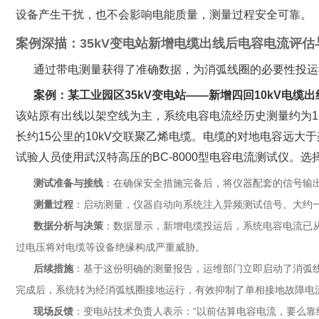
设备产生干扰，也不会影响电能质量，测量过程安全可靠。
案例深描：35kV变电站新增电缆出线后电容电流评
通过带电测量获得了准确数据，为消弧线圈的必要性投运
案例：某工业园区35kV变电站——新增四回10kV电缆
该站原有出线以架空线为主，系统电容电流经历史测量约为1
长约15公里的10kV交联聚乙烯电缆。电缆的对地电容远
试验人员使用武汉特高压的BC-8000型电容电流测试仪。
测试准备与接线
‌：在确保安全措施完备后，将仪器配套的信号输
测量过程
‌：启动测量，仪器自动向系统注入异频测试信号。大约
数据分析与决策
‌：数据显示，新增电缆投运后，系统电容电流已从原
过电压将对电缆等设备绝缘构成严重威胁。
后续措施
‌：基于这份明确的测量报告，运维部门立即启动了消弧线
完成后，系统转为经消弧线圈接地运行，有效抑制了单相接地故障电
现场反馈
‌：变电站技术负责人表示：“以前估算电容电流，要么