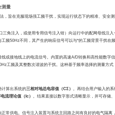
全测量
法，旨在克服现场强工频干扰，实现运行状态下的精准、安全测
口三角注入，或使用专用信号注入钳）向运行中的配网母线注入一
工频50Hz不同，其产生的响应信号可以与*的工频背景干扰在
母线或接地线上的电流信号。内置的高速A/D转换和高性能数字信
50Hz工频及其整数次谐波的干扰。这种基于频率选择的测量方
计算出系统的‌
三相对地总电容值（CΣ）
‌。再结合用户输入的系
电流理论值（Ic）
‌。结果直接以数字形式清晰显示，并可存储
影响正常供电。信号注入装置与系统主回路之间有良好的电气隔离