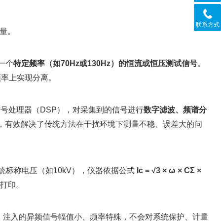
联系方式
量。
个‌
特定频率（如70Hz或130Hz）的恒流或恒压测试信号
‌。
频率上实现分离。
号处理器（DSP），对采集到的信号进行‌
数字滤波、频谱分
式，有效解决了传统方法在干扰环境下测量不稳、误差大的问
统标称电压（如10kV），仪器依据公式 ‌
Ic = √3 × ω × CΣ ×
、打印。
，注入的异频信号幅值小、频率特殊，不会对系统保护、计量