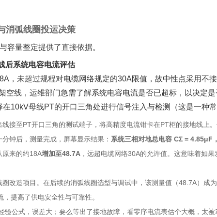
估与消弧线圈投运决策
与容量整定提供了直接依据。
出线后系统电容电流评估
8A，未超过规程对电缆网络规定的30A限值，故中性点采用不
大于架空线，运维部门急需了解系统电容电流是否已超标，以决定
选择在10kV母线PT的开口三角处进行信号注入与检测（这是一种
出线接至PT开口三角的测试端子，将高精度电流钳卡在PT柜的接地线上。
一分钟后，测量完成，屏幕显示结果：‌
系统三相对地总电容 CΣ = 4.85μF
来的约18A‌
增加至48.7A
‌，远超电缆网络30A的允许值。这意味着如
圈改造项目。在后续的消弧线圈选型与调试中，该测量值（48.7A）成为
流，提高了供电安全性与可靠性。
靠经验公式，误差大；要么等出了接地故障，看零序电流表估个大概，太被