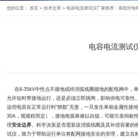
您的位置：
首页
>
技术文章
>
电容电流测试仪厂家推荐：系统对地
电容电流测试
在6-35kV中性点不接地或经消弧线圈接地的配电网中
允许短时带接地运行，还是必须立即跳闸，影响供电可靠性。决
这些电容在正常运行时“静默"无形，一旦发生单相金属性接
30A，视规程而定），接地电弧将难以自熄，可能引发间歇
理‌
安全边界
‌、科学决策是否需装设消弧线圈及其补偿容量的根
试仪，致力于帮助运行单位将配网接地安全的管理，建立在