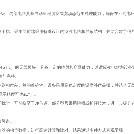
压等级。内部电路具备自动量程切换或宽动态范围处理能力，确保在不同电
波干扰。采集器前端采用特殊设计的滤波电路和屏蔽结构，并结合数字信
、2.4GHz）的无线模块，具备一定的绕射和穿透能力，以适应变电站内
确与完整。
响到相位差计算的准确性。设备采用高稳定度的温度补偿晶振，并结合无
示精度可达±1°）。
干扰时，可切换至干净信道。部分型号采用跳频或扩频技术，进一步提升
落脚点。
集器的相位数据，进行高速计算和比对。结果通过多种方式直观呈现：