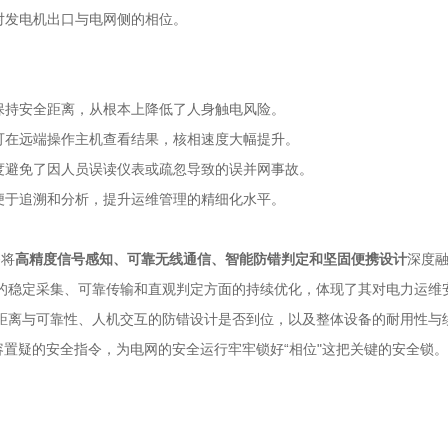
对发电机出口与电网侧的相位。
保持安全距离，从根本上降低了人身触电风险。
可在远端操作主机查看结果，核相速度大幅提升。
度避免了因人员误读仪表或疏忽导致的误并网事故。
便于追溯和分析，提升运维管理的精细化水平。
够将
高精度信号感知、可靠无线通信、智能防错判定和坚固便携设计
深度
的稳定采集、可靠传输和直观判定方面的持续优化，体现了其对电力运维
距离与可靠性、人机交互的防错设计是否到位，以及整体设备的耐用性与
容置疑的安全指令，为电网的安全运行牢牢锁好“相位"这把关键的安全锁。