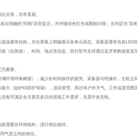
相位关系，非常直观。
机发出明确的“同相"语音提示，并伴随绿色灯光或图标闪烁；当判定为“异
集器连接等自检，并在屏幕上明确显示各单元状态。采集器通常也有LED
等级（估算值）、时间、地点等信息。部分型号支持通过蓝牙将数据发送至
尤为重要。
玻璃纤维环氧树脂），减少长时间操作的疲劳。采集器与绝缘杆、主机之
能力（如IP65防护等级），适应雨雪、风沙等户外天气。工作温度范围
次充电可满足全天甚至多日的现场工作需求，无需中途充电。
线路需要合环倒电时，进行相位核对。
不同气室之间的相位。