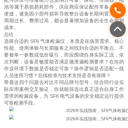
配件供应与维修能力也需纳入考量。探枪、传感器、电
池等属于易损易耗部件，供应商应保证配件常备、更换
便捷，避免因小部件损坏导致整台设备长期闲置。维修
周期过长、费用过高，都会显著增加设备的全生命周期
成本。
总结
选择合适的 SF6 气体检漏仪，本质是在场景需求、核心
性能、使用体验与长期服务之间找到合适的平衡点。不
要被单一参数或低价吸引，而应围绕自身实际工况，依
次判断：设备灵敏度能否满足微泄漏检测要求？在你的
作业环境下数据是否稳定可靠？操作逻辑是否适配一线
人员使用习惯？后续校准与技术支持是否有保障？
带着这四个问题去对比不同品牌与型号，结合同行业实
际应用案例交叉验证，你就能筛选出真正适合自身工作
需求的检漏设备，为 SF6 电气设备的安全稳定运行提供
可靠检测手段。