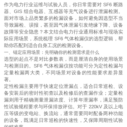
作为电力行业运维与试验人员，你日常需要对 SF6 断路
器、GIS 组合电器、互感器等充气设备进行泄漏检测。
面对市场上品类繁多的检漏设备，如何避免因选型不当
导致漏检、误报，甚至因气体泄漏引发绝缘下降、设备
故障等安全隐患？本文结合电力行业通用标准与现场实
际应用场景，系统梳理 SF6 气体检漏仪的选型逻辑，帮
助你匹配到适合自身工况的检测设备。
一、锚定应用场景：先明确你的检测需求是什么
选型的起点不是对比参数表，而是厘清自身的使用场景
与检测目的。SF6 气体检漏仪按功能可分为定性检漏与
定量检漏两大类，不同场景对设备的性能要求差异显
著。
定性检漏主要用于快速定位泄漏点，适合日常巡检、设
备安装后的密封性初查以及检修后的查漏作业；定量检
漏则用于精确测量泄漏浓度、计算年泄漏率，满足预防
性试验规程要求与环保排放评估。对于 220kV 及以上电
压等级的变电站、换流站，通常需要同时配备两种功能
的设备，既满足日常巡检的快速性，又保障周期性试验