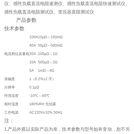
仪、感性负载直流电阻速测仪、感性负载直流电阻快速测试仪、
感性负载直流电阻测试仪、变压器直阻测试仪
产品参数
技术参数
100A
10μΩ～100mΩ
40A
50μΩ～500mΩ
电流档位及量程
20A
100μΩ～1Ω
10A
500μΩ～2Ω
5A
1mΩ～4Ω
准确度
±（0.2%±2 字）
分辨率
0.1μΩ
环境湿度
-10℃～40℃
相对湿度
≤80%RH 无结露
工作电源
AC220V±10% 50Hz
注：
1.产品外观以实际产品为准，技术参数与型号如有变动，恕不另