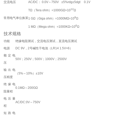
交流电压
AC/DC： 0.0V～750V
±5%rdg±5dgt
0.1V
12
TΩ（Tera ohm）=1000GΩ=10
Ω
9
常用电气单位换算
1 GΩ（Giga ohm）=1000MΩ=10
Ω
6
1 MΩ（Mega ohm）=1000KΩ=10
Ω
技术规格
功能
绝缘电阻测试，交流电压测试，直流电压测试
电源
DC 9V，2号碱性干电池（LR14 1.5V×6）
额定电
50V；250V；500V；1000V；2500V
压
输出电
（5%～10%）±10V
压精度
绝缘电
0.1MΩ～200GΩ
阻量程
电压量
AC/DC:0V～750V
程
短路电