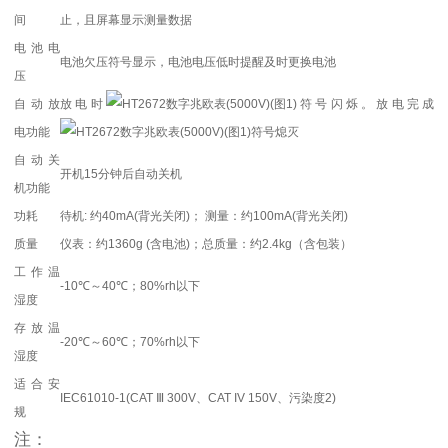
间
止，且屏幕显示测量数据
电池电
电池欠压符号显示，电池电压低时提醒及时更换电池
压
自动放
放电时
符号闪烁。放电完成
电功能
符号熄灭
自动关
开机15分钟后自动关机
机功能
功耗
待机: 约40mA(背光关闭)； 测量：约100mA(背光关闭)
质量
仪表：约1360g (含电池)；总质量：约2.4kg（含包装）
工作温
-10℃～40℃；80%rh以下
湿度
存放温
-20℃～60℃；70%rh以下
湿度
适合安
IEC61010-1(CAT Ⅲ 300V、CAT IV 150V、污染度2)
规
注：