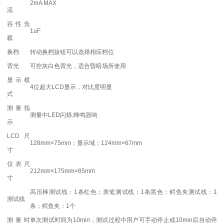
2mA MAX
流
容性负
1uF
载
换档
转动换档旋钮可以选择相应档位
背光
可控灰白色背光，适合昏暗场所使用
显示模
4位超大LCD显示，对比度明显
式
测量指
测量中LED闪烁,蜂鸣器响
示
LCD尺
128mm×75mm；显示域：124mm×67mm
寸
仪表尺
212mm×175mm×85mm
寸
高压棒测试线：1条红色；表笔测试线：1条黑色；鳄鱼夹测试线：1
测试线
条；鳄鱼夹：1个
测量时
单次测试时间为10min，测试过程中用户可手动停止或10min后自动停