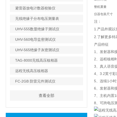
整机重量
避雷器放电计数器校验仪
仪器包装尺寸
无线绝缘子分布电压测量表
注：
UHV-555数显绝缘子测试仪
1.产品外观
2.了解更多
UHV-560电导盐密测试仪
产品特征
UHV-565绝缘子灰密测试仪
1、发射器和
2、远程核相时
TAG-8000无线高压核相器
3、真人语音
远程无线高压核相器
4、3.2英
5、连续1小
FC-2GB 防雷元件测试仪
6、发射器和
查看全部
7、主机内置1
8、可跨电压测