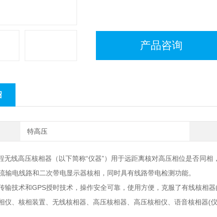
产品咨询
绍
特高压
00 远程无线高压核相器（以下简称“仪器”）用于远距离核对高压相位是否
kV交流输电线路和二次带电显示器核相，同时具有线路带电检测功能。
传输技术和GPS授时技术，操作安全可靠，使用方便，克服了有线核相器
相仪、核相装置、无线核相器、高压核相器、高压核相仪、语音核相器(仪