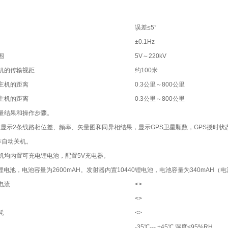
误差≤5°
±0.1Hz
围
5V～220kV
机的传输视距
约100米
主机的距离
0.3公里～800公里
主机的距离
0.3公里～800公里
量结果和操作步骤。
同时显示2条线路相位差、频率、矢量图和同异相结果，显示GPS卫星颗数，GPS授时
作自动关机。
机均内置可充电锂电池，配置5V充电器。
0锂电池，电池容量为2600mAH。发射器内置10440锂电池，电池容量为340mA
电流
<>
<>
耗
<>
-35℃--- +45℃ 湿度≤95%RH