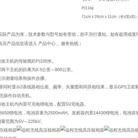
约11kg
71cm x 26cm x 11cm（长x宽x高
以实际产品为准，技术参数与型号如有变动，恕不另行通知。如有盗用或复
特高压产品信息请进入 产品中心 。服务热线：
接收主机的传输视距约100米。
两个主机的距离为0.3公里～800公里。
提示测量结果和操作步骤。
寸彩屏同时显示2条线路相位差、频率、矢量图和同异相结果，显示GPS卫星
时无操作自动关机。
接收主机均内置可充电锂电池，配置5V充电器。
8650锂电池，电池容量为2500mAH。发射器内置14430锂电池，电池容量
量范围为5V～220kV。