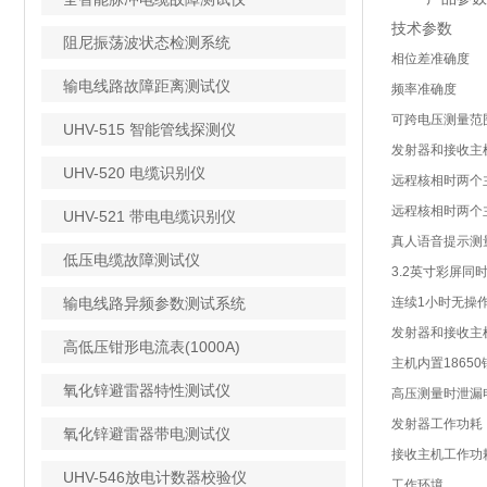
技术参数
阻尼振荡波状态检测系统
相位差准确度
输电线路故障距离测试仪
频率准确度
可跨电压测量范
UHV-515 智能管线探测仪
发射器和接收主
UHV-520 电缆识别仪
远程核相时两个
远程核相时两个
UHV-521 带电电缆识别仪
真人语音提示测
低压电缆故障测试仪
3.2英寸彩屏
输电线路异频参数测试系统
连续1小时无操
发射器和接收主
高低压钳形电流表(1000A)
主机内置1865
氧化锌避雷器特性测试仪
高压测量时泄漏
发射器工作功耗
氧化锌避雷器带电测试仪
接收主机工作功
UHV-546放电计数器校验仪
工作环境